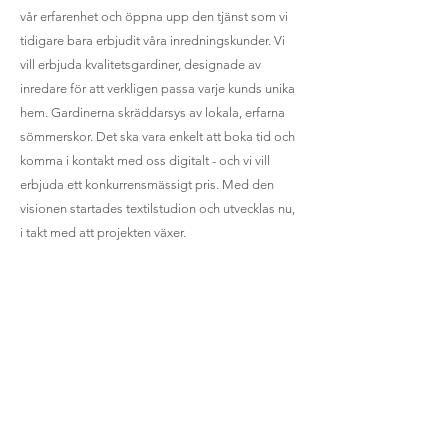
vår erfarenhet och öppna upp den tjänst som vi
tidigare bara erbjudit våra inredningskunder. Vi
vill erbjuda kvalitetsgardiner, designade av
inredare för att verkligen passa varje kunds unika
hem. Gardinerna skräddarsys av lokala, erfarna
sömmerskor. Det ska vara enkelt att boka tid och
komma i kontakt med oss digitalt - och vi vill
erbjuda ett konkurrensmässigt pris. Med den
visionen startades textilstudion och utvecklas nu,
i takt med att projekten växer.
Jag vill veta mer!
HOS OSS FINNS
INGA